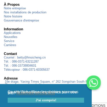
À Propos
Notre entreprise
Nos installations de production
Notre histoire
Gouvernance d'entreprise
Information
Applications
Nouvelles
Service
Carrières
Contact
Courriel :
betty@hnsicheng.cn
Tél. : 086-0371-63211287
Tél. : 086-15738804601
Télécopieur : 086-0371-60305637
Adresse
19e étage, Yaxing Times Square, n° 262 Songshan South Road,
Zhengzhou, province du Henan
Ce site Web utilise des cookies pour vous garantir la meilleure expérience sur notre
site.
Apprendre encore plus
J'ai compris!
PLAN DU SITE
|
POLITIQUE DE CONFIDENTIALITÉ
|
CONDITIONS