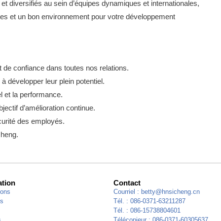
t diversifiés au sein d’équipes dynamiques et internationales,
ates et un bon environnement pour votre développement
t de confiance dans toutes nos relations.
développer leur plein potentiel.
et la performance.
ctif d’amélioration continue.
curité des employés.
cheng.
ation
Contact
ions
Courriel :
betty@hnsicheng.cn
es
Tél. : 086-0371-63211287
Tél. : 086-15738804601
s
Télécopieur : 086-0371-60305637